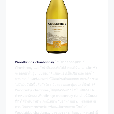
Woodbridge chardonnay
ไวน์ขาวจากองุ่นพันธุ์
Chardonnay และยังน่าลิ้มลองยิ่งไปด้วยผลไม้นานาชนิด ซึ่ง
จะออกมาในรูปแบบของกลิ่นของแอปเปิ้ลเขียวและดอกไม้
นานาพันธุ์ นั่นจึงส่งผลทำให้มันมีรสที่กลมกล่อมอย่างยิ่ง รวม
ไปถึงมันยังมีเนื้อสัมผัสที่ละเอียดอ่อนและนุ่มนวล ก็ยิ่งทำให้
Woodbridge chardonnayได้ถูกพูดถึงมากยิ่งขึ้นนั่นเอง และ
ด้วยรสชาติของ Woodbridge chardonnay ดังกล่าวนี้นั่นเอง
ที่ทำให้ไวน์ขาวประเภทนี้เหมาะกับอาหารอย่าง แซลมอนรม
ควัน ไก่ย่างพาสต้าครีม หรือจะเป็นหอยลาย โดยไวน์
Woodbridge chardonnay จะช่วยชูรสชาติของอาหารเหล่านี้