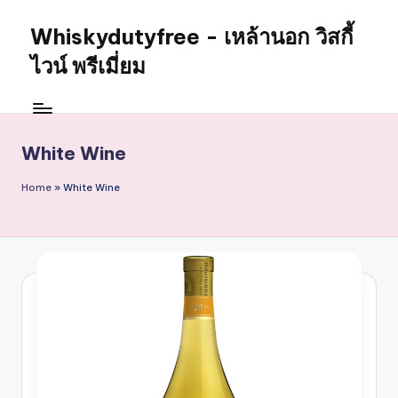
Whiskydutyfree - เหล้านอก วิสกี้
Skip
to
ไวน์ พรีเมี่ยม
content
จำหน่าย
สุรา
เหล้า
White Wine
นอก
วิสกี้
Home
»
White Wine
ไวน์
พรี
เมี่
ยม
alcoholdrinkstore
กา
รัน
ตี
ของ
เเท้