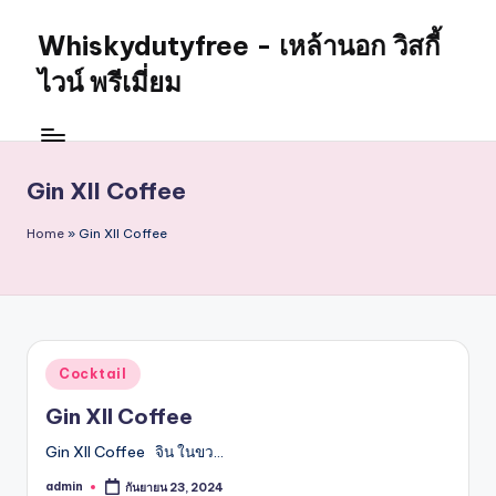
Whiskydutyfree - เหล้านอก วิสกี้
Skip
to
ไวน์ พรีเมี่ยม
content
จำหน่าย
สุรา
เหล้า
Gin XII Coffee
นอก
วิสกี้
Home
»
Gin XII Coffee
ไวน์
พรี
เมี่
ยม
alcoholdrinkstore
กา
Posted
Cocktail
in
รัน
Gin XII Coffee
ตี
ของ
Gin XII Coffee จิน ในขว…
เเท้
admin
กันยายน 23, 2024
Posted