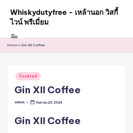
Whiskydutyfree - เหล้านอก วิสกี้
Skip
to
ไวน์ พรีเมี่ยม
content
จำหน่าย
สุรา
เหล้า
Home
»
Gin XII Coffee
นอก
วิสกี้
ไวน์
พรี
Posted
Cocktail
เมี่
in
ยม
Gin XII Coffee
alcoholdrinkstore
กา
admin
กันยายน 23, 2024
Posted
รัน
by
ตี
Gin XII Coffee
ของ
เเท้