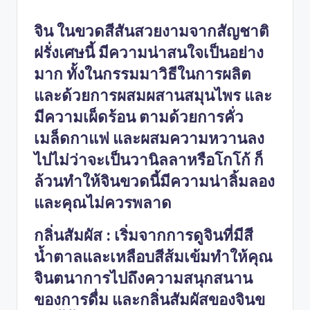
รับ
ประกัน
จิน ในขวดสีสันสวยงามจากสัญชาติ
สินค้า
จัด
ฝรั่งเศษนี้ มีความน่าสนใจเป็นอย่าง
ส่ง
มาก ทั้งในกรรมมาวิธีในการผลิต
ถึง
และด้วยการผสมผสานสมุนไพร และ
หน้า
บ้าน
มีความเผ็ดร้อน ตามด้วยการคั่ว
2024
เมล็ดกาแฟ และผสมความหวานลง
ไปไม่ว่าจะเป็นวานิลลาหรือโกโก้ ก็
ล้วนทำให้จินขวดนี้มีความน่าลิ้มลอง
และคุณไม่ควรพลาด
กลิ่นสัมผัส : เริ่มจากการดูจินที่มีสี
น้ำตาลและเหลือบสีส้มเข้มทำให้คุณ
จินตนาการไปถึงความสนุกสนาน
ของการดื่ม และกลิ่นสัมผัสของจินข