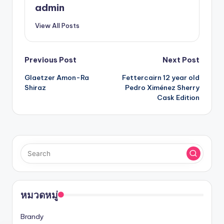
admin
View All Posts
Post
Previous Post
Next Post
Glaetzer Amon-Ra
Fettercairn 12 year old
navigation
Shiraz
Pedro Ximénez Sherry
Cask Edition
หมวดหมู่
Brandy