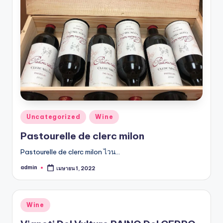
รับ
ประกัน
สินค้า
จัด
ส่ง
ถึง
หน้า
บ้าน
2024
Posted
Uncategorized
Wine
in
Pastourelle de clerc milon
Pastourelle de clerc milon ไวน…
admin
เมษายน 1, 2022
Posted
by
Posted
Wine
in