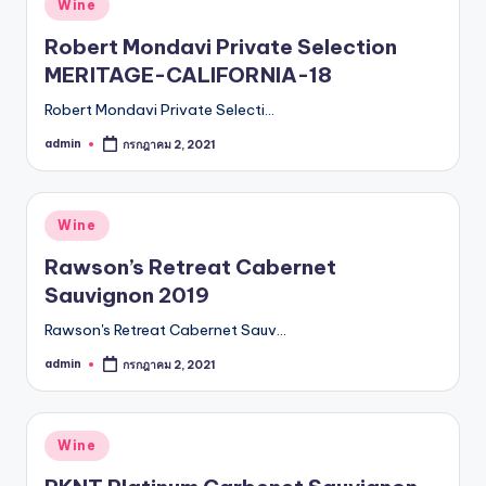
Posted
Wine
in
Robert Mondavi Private Selection
MERITAGE-CALIFORNIA-18
Robert Mondavi Private Selecti…
admin
กรกฎาคม 2, 2021
Posted
by
Posted
Wine
in
Rawson’s Retreat Cabernet
Sauvignon 2019
Rawson's Retreat Cabernet Sauv…
admin
กรกฎาคม 2, 2021
Posted
by
Posted
Wine
in