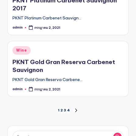
PKNT Platinum Carbenet Sauvignon
2017
PKNT Platinum Carbenet Sauvign…
admin
กรกฎาคม 2, 2021
Posted
by
Posted
Wine
in
PKNT Gold Gran Reserva Carbenet
Sauvignon
PKNT Gold Gran Reserva Carbene…
admin
กรกฎาคม 2, 2021
Posted
by
Posts
1
2
3
4
NEXT
PAGE
pagination