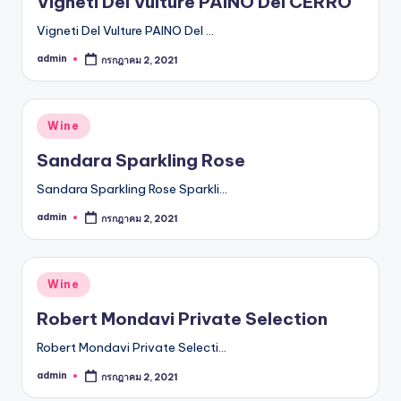
Vigneti Del Vulture PAINO Del CERRO
Vigneti Del Vulture PAINO Del …
admin
กรกฎาคม 2, 2021
Posted
by
Posted
Wine
in
Sandara Sparkling Rose
Sandara Sparkling Rose Sparkli…
admin
กรกฎาคม 2, 2021
Posted
by
Posted
Wine
in
Robert Mondavi Private Selection
Robert Mondavi Private Selecti…
admin
กรกฎาคม 2, 2021
Posted
by