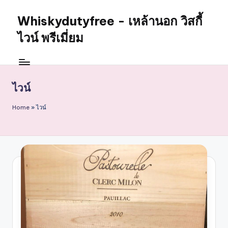
Whiskydutyfree - เหล้านอก วิสกี้
Skip
to
ไวน์ พรีเมี่ยม
content
จำหน่าย
สุรา
เหล้า
ไวน์
นอก
วิสกี้
Home
»
ไวน์
ไวน์
พรี
เมี่
ยม
alcoholdrinkstore
กา
รัน
ตี
ของ
เเท้