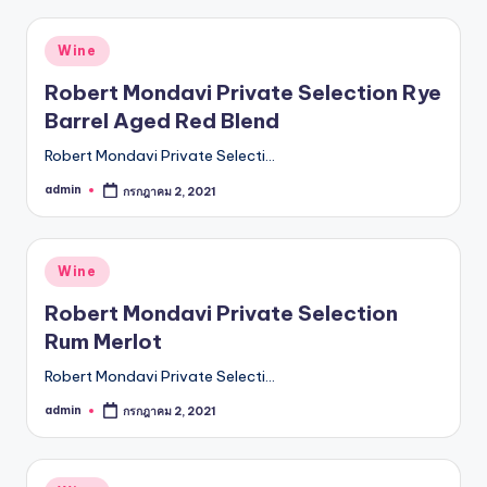
Posted
Wine
in
Robert Mondavi Private Selection Rye
Barrel Aged Red Blend
Robert Mondavi Private Selecti…
admin
กรกฎาคม 2, 2021
Posted
by
Posted
Wine
in
Robert Mondavi Private Selection
Rum Merlot
Robert Mondavi Private Selecti…
admin
กรกฎาคม 2, 2021
Posted
by