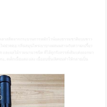
ความคลาสสิคจากกระบวนการหมักไวน์แดงธรรมชาติแบบชาว
แต่ก็ไม่ฝาดคอ กลิ่นสมุนไพรเบาบางผสมผสานกับความเปรี้ยว
n และผลไม้รวมนานาชนิด ที่ได้ถูกรังสรรค์เติมแต่งออกมา
แกะ, สเต็กเนื้อแดง และ เนื้ออบชั้นเลิศจนทำให้กลายเป็น