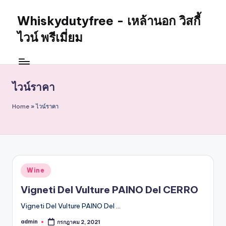
Whiskydutyfree - เหล้านอก วิสกี้
Skip
to
ไวน์ พรีเมี่ยม
content
จำหน่าย
สุรา
เหล้า
ไวน์ราคา
นอก
วิสกี้
Home
»
ไวน์ราคา
ไวน์
พรี
เมี่
ยม
alcoholdrinkstore
กา
Posted
Wine
in
รัน
Vigneti Del Vulture PAINO Del CERRO
ตี
ของ
Vigneti Del Vulture PAINO Del …
เเท้
admin
กรกฎาคม 2, 2021
Posted