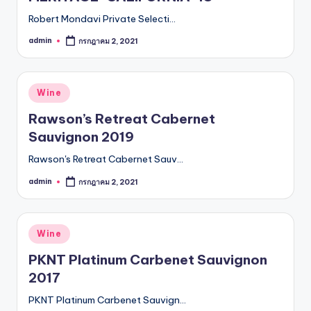
Robert Mondavi Private Selecti…
admin
กรกฎาคม 2, 2021
Posted
by
Posted
Wine
in
Rawson’s Retreat Cabernet
Sauvignon 2019
Rawson's Retreat Cabernet Sauv…
admin
กรกฎาคม 2, 2021
Posted
by
Posted
Wine
in
PKNT Platinum Carbenet Sauvignon
2017
PKNT Platinum Carbenet Sauvign…