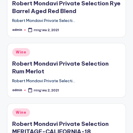
Robert Mondavi Private Selection Rye
Barrel Aged Red Blend
Robert Mondavi Private Selecti…
admin
กรกฎาคม 2, 2021
Posted
by
Posted
Wine
in
Robert Mondavi Private Selection
Rum Merlot
Robert Mondavi Private Selecti…
admin
กรกฎาคม 2, 2021
Posted
by
Posted
Wine
in
Robert Mondavi Private Selection
MERITAGE-CALIFORNIA-18