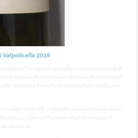
i Valpolicella 2019
รสชาติจัดเต็มไปด้วยผลไม้หอมสดชื่นนานาชนิดจากวัตถุดิบที่
พันธุ์ Corvina, Rondinella และ Molinara ซึ่งได้ผลิตภัณฑ์
และมีความนุ่มนวล มีแทนนินเล็กน้อยรวมถึงมีความเป็นกรด
บราวน์ชูการ์, เชอร์รี่, ราสเบอร์รี่และเรดเคอร์แรนท์ พร้อม
ัม,องุ่นและแบล็คเบอร์รี่ผสมผสานกับรสจางๆของดาร์
คงค้างยาวนาน