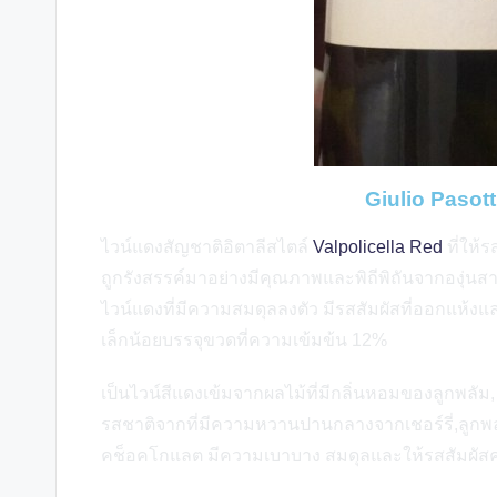
Giulio Pasott
ไวน์แดงสัญชาติอิตาลีสไตล์
Valpolicella Red
ที่ให้
ถูกรังสรรค์มาอย่างมีคุณภาพและพิถีพิถันจากองุ่นสาย
ไวน์แดงที่มีความสมดุลลงตัว มีรสสัมผัสที่ออกแห้ง
เล็กน้อยบรรจุขวดที่ความเข้มข้น 12%
เป็นไวน์สีแดงเข้มจากผลไม้ที่มีกลิ่นหอมของลูกพลัม, 
รสชาติจากที่มีความหวานปานกลางจากเชอร์รี่,ลูกพล
คช็อคโกแลต มีความเบาบาง สมดุลและให้รสสัมผัส