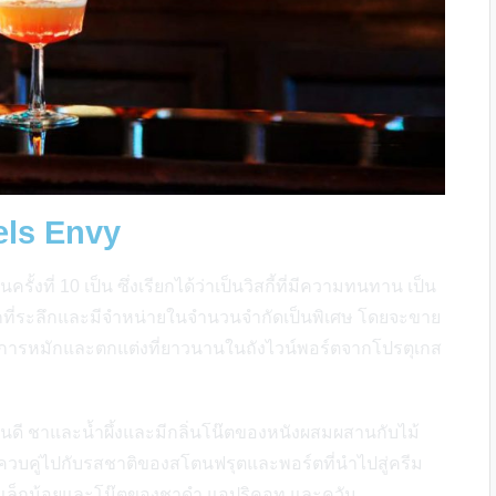
ls Envy
นครั้งที่ 10 เป็น ซึ่งเรียกได้ว่าเป็นวิสกี้ที่มีความทนทาน เป็น
สลักที่ระลึกและมีจำหน่ายในจำนวนจำกัดเป็นพิเศษ โดยจะขาย
วนการหมักและตกแต่งที่ยาวนานในถังไวน์พอร์ตจากโปรตุเกส
ั่นดี ชาและน้ำผึ้งและมีกลิ่นโน๊ตของหนังผสมผสานกับไม้
 ควบคู่ไปกับรสชาติของสโตนฟรุตและพอร์ตที่นำไปสู่ครีม
นนินเล็กน้อยและโน๊ตของชาดำ แอปริคอท และควัน