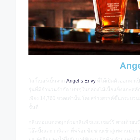
Ange
วิสกี้เบอร์เบิ้นจาก
Angel’s Envy
ที่ได้เปิดตัวออกมาเป็
รุ่นที่มีจำนวนจำกัด บรรจุในกล่องไม้เนื้อแข็งแกะ
เพียง 14,760 ขวดเท่านั้น โดยสร้างสรรค์ขึ้นกระบ
ชั้นดี
กลิ่นหอมแตะจมูกด้วยกลิ่นพีชและเชอร์รี่ ตามด้วยบร
โอ๊คปิ้งและวานิลลาที่พร้อมซึมซาบเข้าสู่เพดานปาก
บรูเล่ครีมและน้ำผึ้งกับมาร์ซิแพน ปิดท้ายด้วยแท