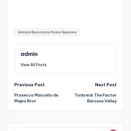
Tags:
Velenosi Brecciarolo Piceno Superiore
admin
View All Posts
Post
Previous Post
Next Post
Prosecco Marcello de
Torbreck The Factor
navigation
Majno Brut
Barossa Valley