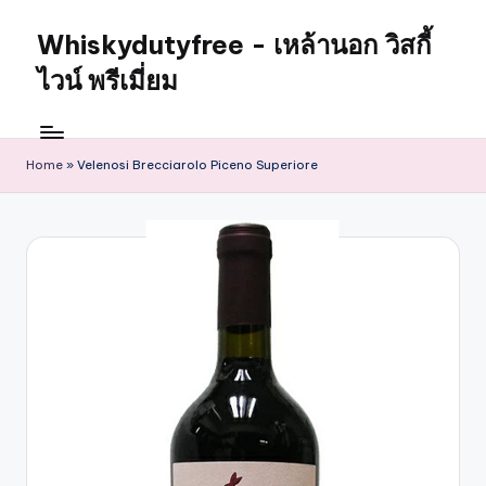
Whiskydutyfree - เหล้านอก วิสกี้
Skip
to
ไวน์ พรีเมี่ยม
content
จำหน่าย
สุรา
เหล้า
Home
»
Velenosi Brecciarolo Piceno Superiore
นอก
วิสกี้
ไวน์
พรี
เมี่
ยม
alcoholdrinkstore
กา
รัน
ตี
ของ
เเท้