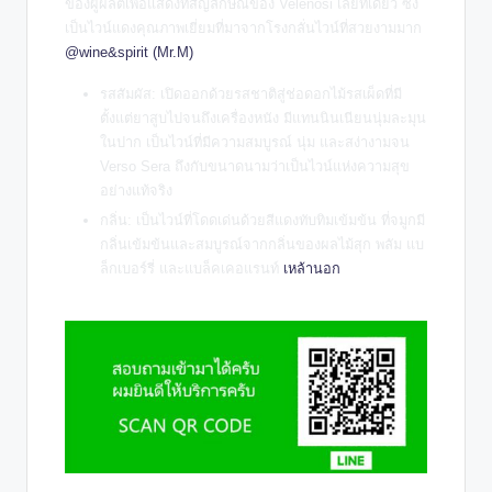
ของผู้ผลิตเพื่อแสดงที่สัญลักษณ์ของ Velenosi เลยทีเดียว ซึ่ง
เป็นไวน์แดงคุณภาพเยี่ยมที่มาจากโรงกลั่นไวน์ที่สวยงามมาก
@wine&spirit (Mr.M)
รสสัมผัส: เปิดออกด้วยรสชาติสู่ช่อดอกไม้รสเผ็ดที่มี
ตั้งแต่ยาสูบไปจนถึงเครื่องหนัง มีแทนนินเนียนนุ่มละมุน
ในปาก เป็นไวน์ที่มีความสมบูรณ์ นุ่ม และสง่างามจน
Verso Sera ถึงกับขนาดนามว่าเป็นไวน์แห่งความสุข
อย่างแท้จริง
กลิ่น: เป็นไวน์ที่โดดเด่นด้วยสีแดงทับทิมเข้มข้น ที่จมูกมี
กลิ่นเข้มข้นและสมบูรณ์จากกลิ่นของผลไม้สุก พลัม แบ
ล็กเบอร์รี่ และแบล็คเคอแรนท์
เหล้านอก