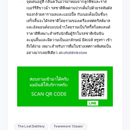
จุดเด่นอยู่ที่ กลิ่นควันอโรม่าหอมจากลูกพีชและราส
เบอร์รี่สีขาวฉ่ำ รสชาติที่เพดานปากเต็มไปด้วยรสสัมผัส
ของกล้วยคาราเมลและแอปเปิ้ล กับเนยเค็มเป็นชั้นๆ
เสร็จสิ้นจะได้รสชาติโดยรวมของเครื่องเทศคริสต์มาส
และอัลมอนด์อบแบบฉ่ำๆ
โดยรวมเป็นวิสกี้สก็อตแลนด์
ราคาดีที่เหมาะสำหรับนักดื่มผู้รักในรสชาติเข้มข้น
ละมุนลิ้นและมีความเป็นเอกลักษณ์ มีสเน่ห์ หรูหรา เข้า
ถึงได้ง่าย เหมาะสำหรับการดื่มในช่วงเทศกาลพิเศษเป็น
อย่างมากเลยทีเดียว
alcoholdrinkstore
The Lost Distillery
Towiemore 'Classic'