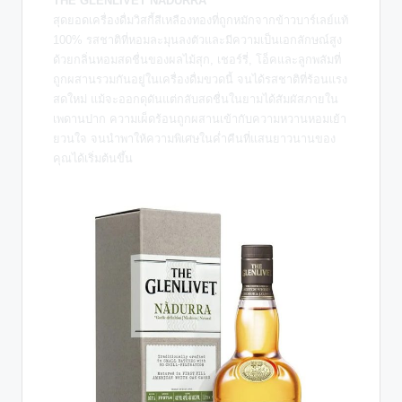
THE GLENLIVET NADURRA
สุดยอดเครื่องดื่มวิสกี้สีเหลืองทองที่ถูกหมักจากข้าวบาร์เลย์แท้
100% รสชาติที่หอมละมุนลงตัวและมีความเป็นเอกลักษณ์สูง
ด้วยกลิ่นหอมสดชื่นของผลไม้สุก, เชอร์รี่, โอ็คและลูกพลัมที่
ถูกผสานรวมกันอยู่ในเครื่องดื่มขวดนี้ จนได้รสชาติที่ร้อนแรง
สดใหม่ แม้จะออกดุดันแต่กลับสดชื่นในยามได้สัมผัสภายใน
เพดานปาก ความเผ็ดร้อนถูกผสานเข้ากับความหวานหอมเย้า
ยวนใจ จนนำพาให้ความพิเศษในค่ำคืนที่แสนยาวนานของ
คุณได้เริ่มต้นขึ้น