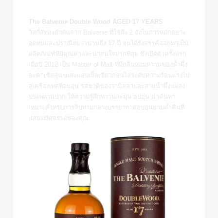
The Balvenie Double Wood AGED 17 YEARS
วิสกี้สีทองอำพันจาก Balvenie ที่ใช้ถึง 2 ถังในการหมักอย่าง
อดทนและปราณีตยาวนานถึง 17 ปี จนได้รังสรรค์ออกมาเป็น
ผลิตภัณฑ์ที่มีคุณค่าและน่าสนใจมากที่สุด ซึ่งเปิดตัวครั้งแรก
เมื่อปี 2012 เป็น Master of Malt ที่มีกลิ่นหอมหวานของน้ำผึ้ง
อะคาเซียอุ่นๆและแอปเปิ้ลเขียวก่อนไล่ระดับความร้อนแรงไป
สู่เครื่องเทศที่อบอุ่น รสชาติของวานิลลาและสายน้ำผึ้งแผ่ลง
บนเพดานปาก ให้ความรู้สึกหวานละมุน อบอุ่น น่าค้นหา
เหมาะสำหรับการจิบท่ามกลางบรรยากาศอบอุ่นยามค่ำคืนที่
แสนมหัศจรรย์ของคุณ