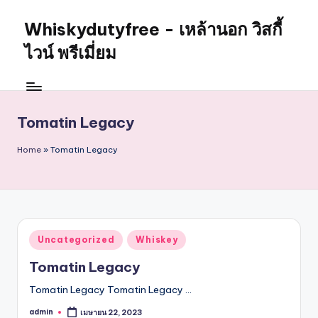
Whiskydutyfree - เหล้านอก วิสกี้
Skip
to
ไวน์ พรีเมี่ยม
content
จำหน่าย
สุรา
เหล้า
Tomatin Legacy
นอก
วิสกี้
Home
»
Tomatin Legacy
ไวน์
พรี
เมี่
ยม
alcoholdrinkstore
กา
Posted
Uncategorized
Whiskey
in
รัน
Tomatin Legacy
ตี
ของ
Tomatin Legacy Tomatin Legacy …
เเท้
admin
เมษายน 22, 2023
Posted