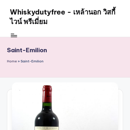
Whiskydutyfree - เหล้านอก วิสกี้
Skip
to
ไวน์ พรีเมี่ยม
content
จำหน่าย
สุรา
เหล้า
Saint-Emilion
นอก
วิสกี้
Home
»
Saint-Emilion
ไวน์
พรี
เมี่
ยม
alcoholdrinkstore
กา
รัน
ตี
ของ
เเท้