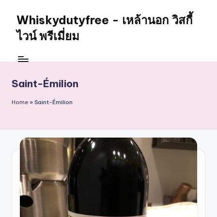
Whiskydutyfree - เหล้านอก วิสกี้
Skip
to
ไวน์ พรีเมี่ยม
content
จำหน่าย
สุรา
เหล้า
Saint-Émilion
นอก
วิสกี้
Home
»
Saint-Émilion
ไวน์
พรี
เมี่
ยม
alcoholdrinkstore
กา
รัน
ตี
ของ
เเท้