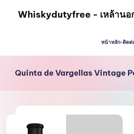
Whiskydutyfree - เหล้านอก วิส
Skip
to
จำหน่าย
content
สุรา
หน้าหลัก-ติดต
เหล้า
นอก
วิสกี้
ไวน์
Quinta de Vargellas Vintage Po
พรี
เมี่
ยม
alcoholdrinkstore
กา
รัน
ตี