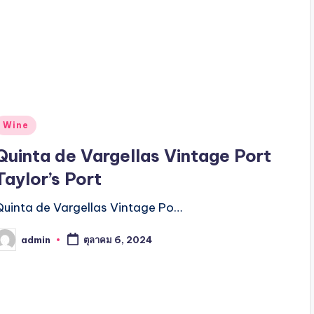
Posted
Wine
n
Quinta de Vargellas Vintage Port
Taylor’s Port
Quinta de Vargellas Vintage Po…
admin
ตุลาคม 6, 2024
osted
y