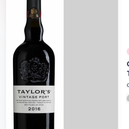
ของ
เเท้
รับ
ประกัน
สินค้า
จัด
ส่ง
i
ถึง
หน้า
บ้าน
2024
P
b