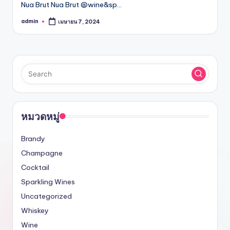
Nua Brut Nua Brut @wine&sp…
admin
เมษายน 7, 2024
Posted
by
หมวดหมู่
Brandy
Champagne
Cocktail
Sparkling Wines
Uncategorized
Whiskey
Wine