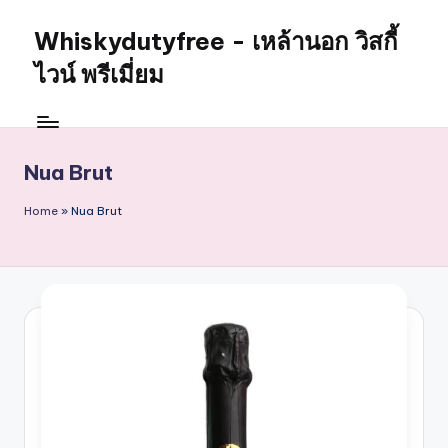
Whiskydutyfree - เหล้านอก วิสกี้
Skip
to
ไวน์ พรีเมี่ยม
content
จำหน่าย
สุรา
เหล้า
Nua Brut
นอก
วิสกี้
Home
»
Nua Brut
ไวน์
พรี
เมี่
ยม
alcoholdrinkstore
กา
รัน
ตี
ของ
เเท้