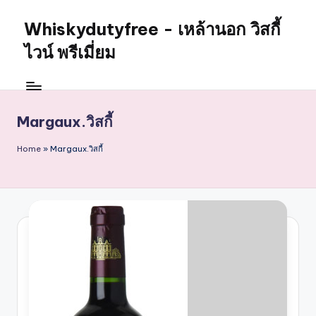
Whiskydutyfree - เหล้านอก วิสกี้
Skip
to
ไวน์ พรีเมี่ยม
content
จำหน่าย
สุรา
เหล้า
Margaux.วิสกี้
นอก
วิสกี้
Home
»
Margaux.วิสกี้
ไวน์
พรี
เมี่
ยม
alcoholdrinkstore
กา
รัน
ตี
ของ
เเท้