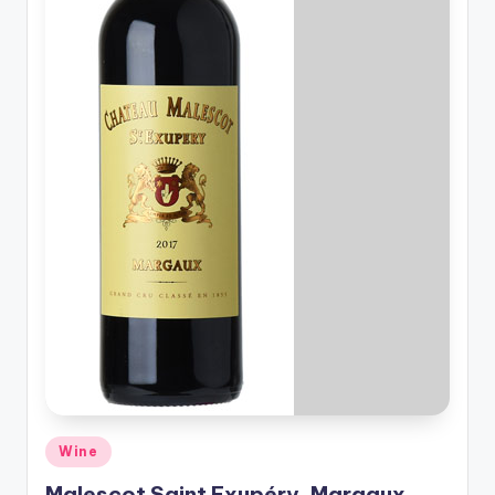
รับ
ประกัน
สินค้า
จัด
ส่ง
ถึง
หน้า
บ้าน
2024
Posted
Wine
in
Malescot Saint Exupéry, Margaux