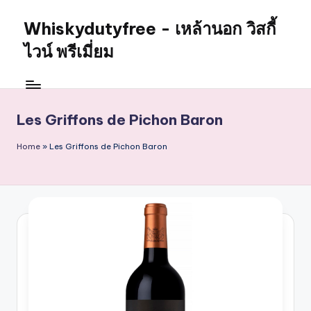
Whiskydutyfree - เหล้านอก วิสกี้
Skip
to
ไวน์ พรีเมี่ยม
content
จำหน่าย
สุรา
เหล้า
Les Griffons de Pichon Baron
นอก
วิสกี้
Home
»
Les Griffons de Pichon Baron
ไวน์
พรี
เมี่
ยม
alcoholdrinkstore
กา
รัน
ตี
ของ
เเท้