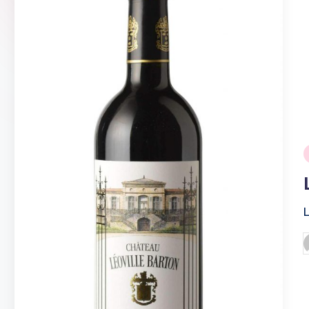
ของ
เเท้
รับ
ประกัน
สินค้า
จัด
ส่ง
ถึง
หน้า
i
บ้าน
2024
P
b