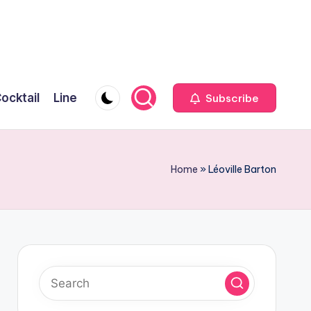
ocktail
Line
Subscribe
Home
»
Léoville Barton