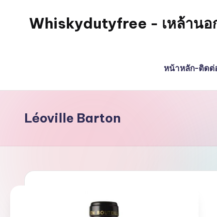
Whiskydutyfree - เหล้านอก วิส
Skip
to
จำหน่าย
content
สุรา
หน้าหลัก-ติดต
เหล้า
นอก
วิสกี้
ไวน์
Léoville Barton
พรี
เมี่
ยม
alcoholdrinkstore
กา
รัน
ตี