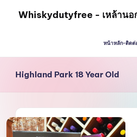
Whiskydutyfree - เหล้านอก วิส
Skip
to
จำหน่าย
content
สุรา
หน้าหลัก-ติดต
เหล้า
นอก
วิสกี้
ไวน์
Highland Park 18 Year Old
พรี
เมี่
ยม
alcoholdrinkstore
กา
รัน
ตี