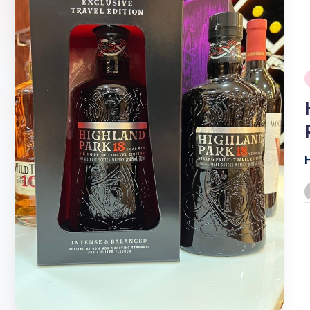
ของ
เเท้
รับ
ประกัน
สินค้า
i
จัด
ส่ง
ถึง
หน้า
บ้าน
P
b
2024