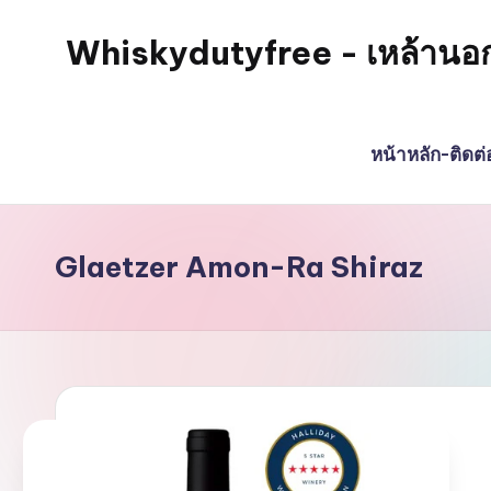
Whiskydutyfree - เหล้านอก วิส
Skip
to
จำหน่าย
content
สุรา
หน้าหลัก-ติดต
เหล้า
นอก
วิสกี้
ไวน์
Glaetzer Amon-Ra Shiraz
พรี
เมี่
ยม
alcoholdrinkstore
กา
รัน
ตี