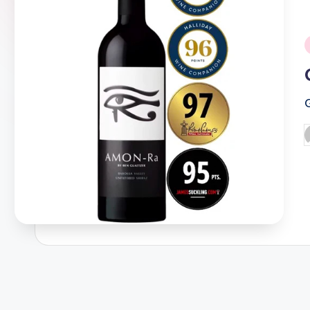
ของ
เเท้
รับ
i
ประกัน
สินค้า
จัด
ส่ง
P
b
ถึง
หน้า
บ้าน
2024