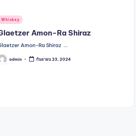
Posted
Whiskey
n
Glaetzer Amon-Ra Shiraz
Glaetzer Amon-Ra Shiraz …
admin
กันยายน 23, 2024
osted
y