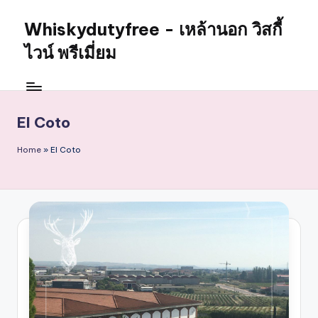
Whiskydutyfree - เหล้านอก วิสกี้
Skip
to
ไวน์ พรีเมี่ยม
content
จำหน่าย
สุรา
เหล้า
El Coto
นอก
วิสกี้
Home
»
El Coto
ไวน์
พรี
เมี่
ยม
alcoholdrinkstore
กา
รัน
ตี
ของ
เเท้