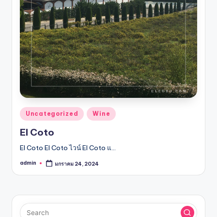
รับ
ประกัน
สินค้า
จัด
ส่ง
ถึง
หน้า
บ้าน
2024
Posted
Uncategorized
Wine
in
El Coto
El Coto El Coto ไวน์ El Coto แ…
admin
มกราคม 24, 2024
Posted
by