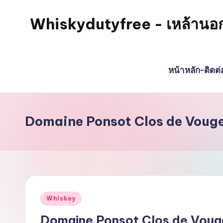
Whiskydutyfree - เหล้านอก วิส
Skip
to
จำหน่าย
content
สุรา
หน้าหลัก-ติดต
เหล้า
นอก
วิสกี้
ไวน์
Domaine Ponsot Clos de Vougeo
พรี
เมี่
ยม
alcoholdrinkstore
กา
Posted
Whiskey
รัน
in
ตี
Domaine Ponsot Clos de Vouge