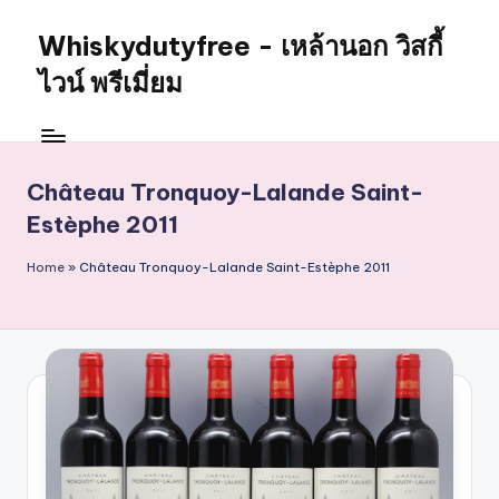
Whiskydutyfree - เหล้านอก วิสกี้
Skip
to
ไวน์ พรีเมี่ยม
content
จำหน่าย
สุรา
เหล้า
Château Tronquoy-Lalande Saint-
นอก
Estèphe 2011
วิสกี้
ไวน์
Home
»
Château Tronquoy-Lalande Saint-Estèphe 2011
พรี
เมี่
ยม
alcoholdrinkstore
กา
รัน
ตี
ของ
เเท้