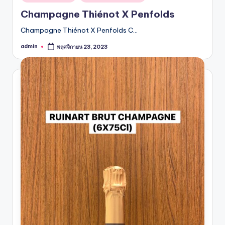
in
Champagne Thiénot X Penfolds
Champagne Thiénot X Penfolds C…
admin
พฤศจิกายน 23, 2023
Posted
by