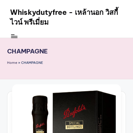
Whiskydutyfree - เหล้านอก วิสกี้
Skip
to
ไวน์ พรีเมี่ยม
content
จำหน่าย
สุรา
เหล้า
CHAMPAGNE
นอก
วิสกี้
Home
»
CHAMPAGNE
ไวน์
พรี
เมี่
ยม
alcoholdrinkstore
กา
รัน
ตี
ของ
เเท้