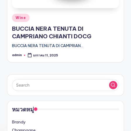
Posted
Wine
in
BUCCIA NERA TENUTA DI
CAMPRIANO CHIANTI DOCG
BUCCIA NERA TENUTA DI CAMPRIAN…
admin
มกราคม 11, 2025
Posted
by
หมวดหมู่
Brandy
Champagne