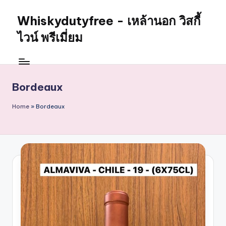
Whiskydutyfree - เหล้านอก วิสกี้
Skip
to
ไวน์ พรีเมี่ยม
content
จำหน่าย
สุรา
เหล้า
Bordeaux
นอก
วิสกี้
Home
»
Bordeaux
ไวน์
พรี
เมี่
ยม
alcoholdrinkstore
กา
รัน
ตี
ของ
เเท้