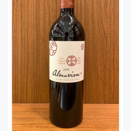
รับ
ประกัน
สินค้า
จัด
ส่ง
ถึง
หน้า
บ้าน
2024