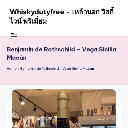
Whiskydutyfree - เหล้านอก วิสกี้
Skip
to
ไวน์ พรีเมี่ยม
content
จำหน่าย
สุรา
เหล้า
Benjamin de Rothschild – Vega Sicilia
นอก
Macán
วิสกี้
ไวน์
Home
»
Benjamin de Rothschild - Vega Sicilia Macán
พรี
เมี่
ยม
alcoholdrinkstore
กา
รัน
ตี
ของ
เเท้