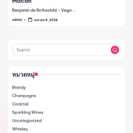
Macán
Benjamin de Rothschild - Vega …
admin
เมษายน 9, 2024
Posted
by
หมวดหมู่
Brandy
Champagne
Cocktail
Sparkling Wines
Uncategorized
Whiskey