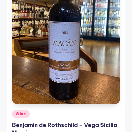
รับ
ประกัน
สินค้า
จัด
ส่ง
ถึง
หน้า
บ้าน
2024
Posted
Wine
in
Benjamin de Rothschild – Vega Sicilia