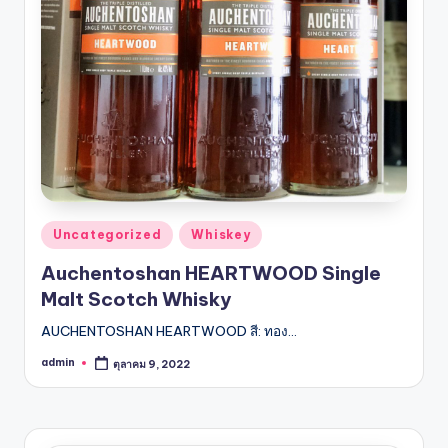
รับ
ประกัน
สินค้า
จัด
ส่ง
ถึง
หน้า
บ้าน
2024
Posted
Uncategorized
Whiskey
in
Auchentoshan HEARTWOOD Single
Malt Scotch Whisky
AUCHENTOSHAN HEARTWOOD สี: ทอง…
admin
ตุลาคม 9, 2022
Posted
by