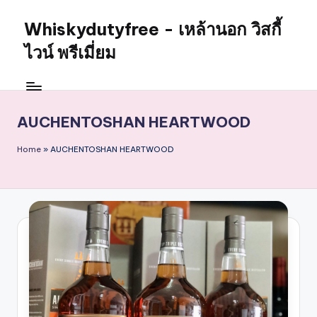
Whiskydutyfree - เหล้านอก วิสกี้
Skip
to
ไวน์ พรีเมี่ยม
content
จำหน่าย
สุรา
เหล้า
AUCHENTOSHAN HEARTWOOD
นอก
วิสกี้
Home
»
AUCHENTOSHAN HEARTWOOD
ไวน์
พรี
เมี่
ยม
alcoholdrinkstore
กา
รัน
ตี
ของ
เเท้