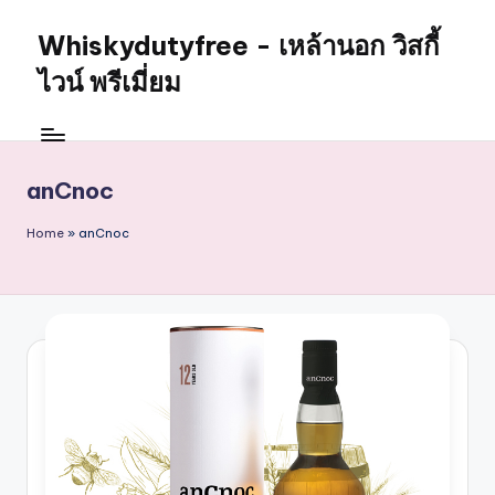
Whiskydutyfree - เหล้านอก วิสกี้
Skip
to
ไวน์ พรีเมี่ยม
content
จำหน่าย
สุรา
เหล้า
anCnoc
นอก
วิสกี้
Home
»
anCnoc
ไวน์
พรี
เมี่
ยม
alcoholdrinkstore
กา
รัน
ตี
ของ
เเท้