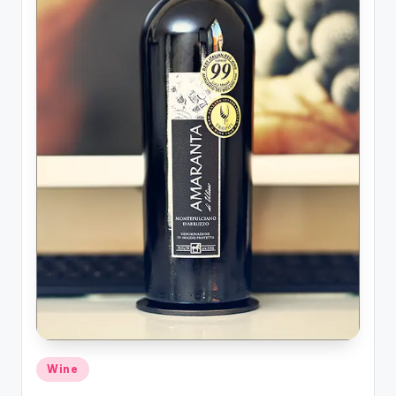
รับ
ประกัน
สินค้า
จัด
ส่ง
ถึง
หน้า
บ้าน
2024
Posted
Wine
in