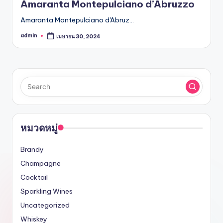
Amaranta Montepulciano d’Abruzzo
Amaranta Montepulciano d'Abruz…
admin
เมษายน 30, 2024
Posted
by
หมวดหมู่
Brandy
Champagne
Cocktail
Sparkling Wines
Uncategorized
Whiskey