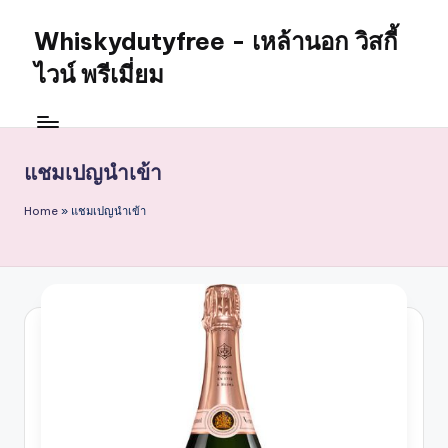
Whiskydutyfree - เหล้านอก วิสกี้
Skip
to
ไวน์ พรีเมี่ยม
content
จำหน่าย
สุรา
เหล้า
แชมเปญนำเข้า
นอก
วิสกี้
Home
»
แชมเปญนำเข้า
ไวน์
พรี
เมี่
ยม
alcoholdrinkstore
กา
รัน
ตี
ของ
เเท้