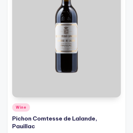
Posted
Wine
in
Pichon Comtesse de Lalande,
Pauillac