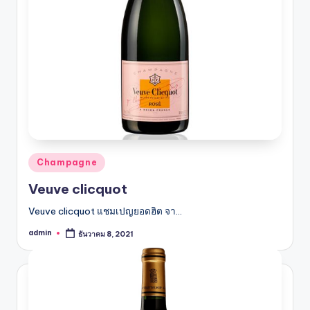
รับ
ประกัน
สินค้า
จัด
ส่ง
ถึง
หน้า
บ้าน
2024
Posted
Champagne
in
Veuve clicquot
Veuve clicquot แชมเปญยอดฮิต จา…
admin
ธันวาคม 8, 2021
Posted
by