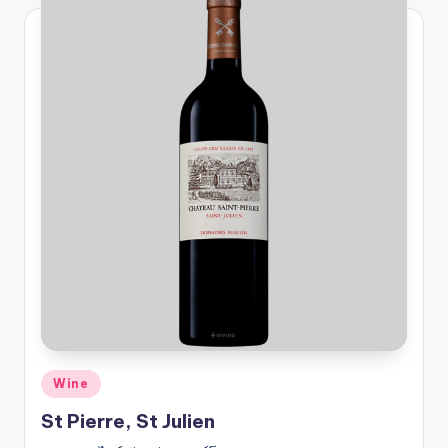
Posted
Wine
in
St Pierre, St Julien