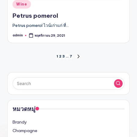
Posted
Wine
in
Petrus pomerol
Petrus pomerol ไวน์เก่าแก่ ที่…
admin
พฤศจิกายน 29, 2021
Posted
by
Posts
1
2
3
…
7
NEXT
PAGE
pagination
หมวดหมู่
Brandy
Champagne