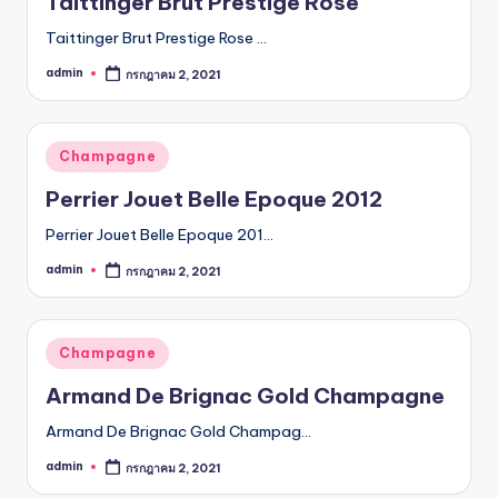
Taittinger Brut Prestige Rose
Taittinger Brut Prestige Rose …
admin
กรกฎาคม 2, 2021
Posted
by
Posted
Champagne
in
Perrier Jouet Belle Epoque 2012
Perrier Jouet Belle Epoque 201…
admin
กรกฎาคม 2, 2021
Posted
by
Posted
Champagne
in
Armand De Brignac Gold Champagne
Armand De Brignac Gold Champag…
admin
กรกฎาคม 2, 2021
Posted
by