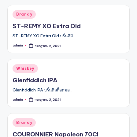
Posted
Brandy
in
ST-REMY XO Extra Old
ST-REMY XO Extra Old บรั่นดีสี…
admin
กรกฎาคม 2, 2021
Posted
by
Posted
Whiskey
in
Glenfiddich IPA
Glenfiddich IPA บรั่นดีสก็อตมอ…
admin
กรกฎาคม 2, 2021
Posted
by
Posted
Brandy
in
COURONNIER Napoleon 70Cl