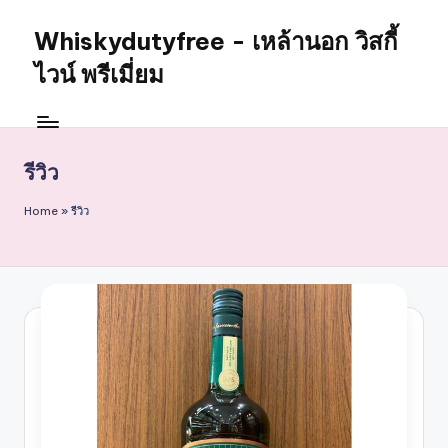
Whiskydutyfree - เหล้านอก วิสกี้
Skip
to
ไวน์ พรีเมี่ยม
content
จำหน่าย
สุรา
เหล้า
รีวิว
นอก
วิสกี้
Home
»
รีวิว
ไวน์
พรี
เมี่
ยม
alcoholdrinkstore
กา
รัน
ตี
ของ
เเท้