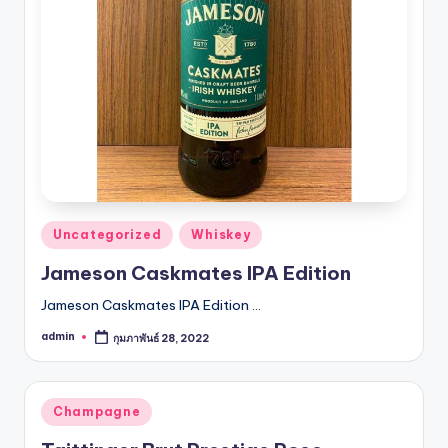
รับ
ประกัน
สินค้า
จัด
ส่ง
ถึง
หน้า
บ้าน
2024
Posted
Uncategorized
Whiskey
in
Jameson Caskmates IPA Edition
Jameson Caskmates IPA Edition …
admin
กุมภาพันธ์ 28, 2022
Posted
by
Posted
Champagne
in