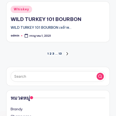
Posted
Whiskey
in
WILD TURKEY 101 BOURBON
WILD TURKEY 101 BOURBON เหล้าพ…
admin
กรกฎาคม 1, 2021
Posted
by
Posts
1
2
3
…
13
NEXT
PAGE
pagination
หมวดหมู่
Brandy