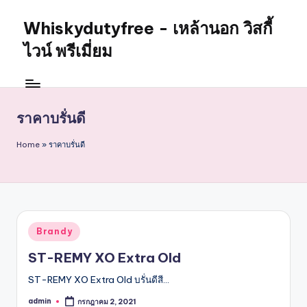
Whiskydutyfree - เหล้านอก วิสกี้
Skip
to
ไวน์ พรีเมี่ยม
content
จำหน่าย
สุรา
เหล้า
ราคาบรั่นดี
นอก
วิสกี้
Home
»
ราคาบรั่นดี
ไวน์
พรี
เมี่
ยม
alcoholdrinkstore
กา
Posted
Brandy
in
รัน
ST-REMY XO Extra Old
ตี
ของ
ST-REMY XO Extra Old บรั่นดีสี…
เเท้
admin
กรกฎาคม 2, 2021
Posted