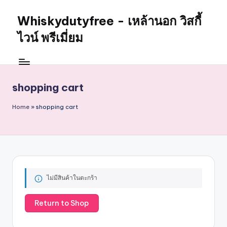
Whiskydutyfree - เหล้านอก วิสกี้
Skip
to
ไวน์ พรีเมี่ยม
content
จำหน่าย
สุรา
เหล้า
shopping cart
นอก
วิสกี้
Home
»
shopping cart
ไวน์
พรี
เมี่
ยม
alcoholdrinkstore
กา
ไม่มีสินค้าในตะกร้า
รัน
ตี
Return to Shop
ของ
เเท้