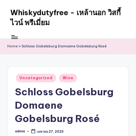
Whiskydutyfree - เหล้านอก วิสกี้
ไวน์ พรีเมี่ยม
Home
»
Schloss Gobelsburg Domaene Gobelsburg Rosé
Uncategorized
Wine
Schloss Gobelsburg
Domaene
Gobelsburg Rosé
admin
เมษายน 27, 2023