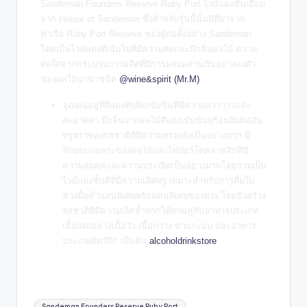
Sandeman Founders Reserve Ruby Port
ไวน์แดงชั้นเยี่ยม
จาก House of Sandeman ซึ่งสำหรับรุ่นนี้นั้นมีที่มาจาก
ท่าเรือ Ruby Port Reserve ของผู้ก่อตั้งอย่าง Sandeman
โดยเป็นไวน์แดงที่เน้นไปที่มีความสดและมีกลิ่นผลไม้ ความ
สดใสจากกระบวนการผลิตที่มีการผสมผสานกันอย่างลงตัว
ของผลไม้นานาชนิด
@wine&spirit (Mr.M)
จุดเด่นอยู่ที่สีแดงทับทิมเข้มข้นที่มีความแวววาวและ
สะอาดตา มีกลิ่นจากผลไม้สีแดงเข้มข้นพร้อมสัมผัสอัน
หรูหราของรสชาติที่มีความทรงพลังเป็นอย่างมาก มี
ลักษณะเฉพาะของผลไม้และไฟปอร์โตคลาสสิกที่มี
ความสมดุลและความประณีตเป็นอย่างมากโดยรวมเป็น
ไวน์แดงชั้นดีที่มีความเลิศหรู เหมาะสำหรับการดื่มใน
ช่วงมื้อค่ำแสนพิเศษพร้อมคนพิเศษของคุณ โดยยิ่งสร้าง
รสชาติที่มีความเลิศล้ำหากได้ทานคู่กับอาหารประเภท
เนื้อแดงอย่างเนื้อวัว เนื้อกวาง ขาแกะอบ และอาหาร
ประเภทสัตว์ปีก เป็นต้น
alcoholdrinkstore
Sandeman Founders Reserve Ruby Port