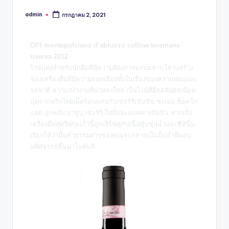
admin
กรกฎาคม 2, 2021
OPI montepulciano d’abruzzo colline teramane
riserva 2012
ไวน์แดงสำหรับนักดื่มที่มีความต้องการผสมผสานโครงสร้าง
ของเครื่องดื่มที่มีความยอดเยี่ยมทั้งในเรื่องของความหอมและ
รสชาติ ความสง่างามที่น่าหลงใหล เป็นไวน์ที่มีรสสัมผัสเนียน
นุ่มจากพริกไทยเผ็ดร้อนผสมกับเชอร์รี่เข้มข้น,ชะเอม,ช็อคโก
แลต,ลูกพลัม,ยาสูบ,เชอร์รี่,ไปป์และมอคค่าเข้มข้น หากเมื่อ
เครื่องดื่มสุดวิเศษแก้วนี้ถูกเสิร์ฟคู่กับเนื้อตุ๋นชุ่มฉ่ำและชีสนั้น
เรียกได้ว่ามื้อค่ำธรรมดาๆของคุณจะกลายเป็นมื้อค่ำที่แสน
มหัศจรรย์ขึ้นมาในทันที