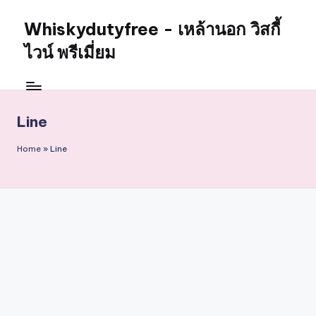
Whiskydutyfree - เหล้านอก วิสกี้
Skip
to
ไวน์ พรีเมี่ยม
content
จำหน่าย
สุรา
เหล้า
Line
นอก
วิสกี้
Home
»
Line
ไวน์
พรี
เมี่
ยม
alcoholdrinkstore
กา
รัน
ตี
ของ
เเท้