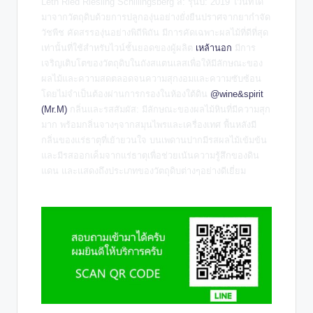
Leth Ried Riesling Schillingsberg
สี: รุ่นปี: 2019 ไวน์ที่ได้
มาจากวัตถุดิบด้วยการปลูกองุ่นอย่างยั่งยืนปราศจากยากำจัด
วัชพืช คัดสรรองุ่นอย่างพิถีพิถัน มีการคัดเฉพาะผลไม้ที่ดีที่สุด
เท่านั้นที่ใช้สำหรับไวน์ชั้นยอดของผู้ผลิต
เหล้านอก
มีการ
เจริญเติบโตของวัตถุดิบในถังสแตนเลสเพื่อให้มีลักษณะของ
ผลไม้และความสดตลอดจนความสุกงอมและความซับซ้อน
โดยไม่จำเป็นต้องผ่านการกรองในห้องใต้ดิน
@wine&spirit
(Mr.M)
กลิ่นและรสสัมผัส: มีลักษณะของผลไม้หินที่มีความสุก
มาก พร้อมกลิ่นจางๆจากสมุนไพรและเครื่องเทศ พื้นหลังมี
กลิ่นของแร่ธาตุที่เย้ายวนใจ บนเพดานปากมีรสผลไม้เข้มข้น
และมีรสออกเค็มจากแร่ธาตุเพื่อช่วยเน้นความรู้สึกของดิน
แดน และแสดงถึงประเภทของวัตถุดิบต่างๆอย่างดีเยี่ยม