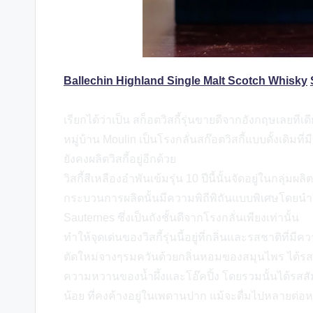
Ballechin Highland Single Malt Scotch Whisky
เรียกได้ว่าเป็น สก็อตวิสกี้รุ่นขายดีจากอังกฤษเลยทีเดี
หมู่บ้าน Moulin เป็นโรงกลั่นสก๊อตวิสกี้แบบดั้งเดิมที่
ยังคงผลิตวิสกี้อยู่อีกด้วย
วิสกี้สีเหลืองอำพันเข้มรุ่น 10 ปีนี้นั้นจัดอยู่ในกลุ่มผ
กระบวนการผลิตนั้นมีความพิถีพิถันแบบพิเศษโดยนำว
Sauternes ซึ่งเป็นถังชั้นดีจากโรงกลั่นเพียงเท่านั้น
ทำให้จุดเด่นของวิสกี้รุ่นนี้อยู่ที่กลิ่นและรสชาติท
ตัดใหม่จางๆรมควันด้วยกลิ่นหอมของสมุนไพร ได้
ความหวานของน้ำผึ้งและโอ๊คปิ้ง โดยรวมนั้นได้รสสั
น้อย ที่คงค้างอยู่ในเพดานปาก แม้จะดื่มไปหลายต่อ