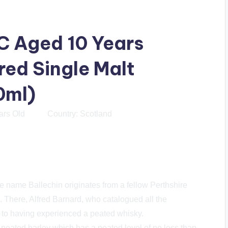
C Aged 10 Years
ed Single Malt
0ml)
s Old Country: Scotland
he name Ballechin originates from a fellow Perthshire
7. There, Alfred Barnard, who catalogued all the
ce to having experienced a peated whisky.
 peated barley which has a peated level of no less than