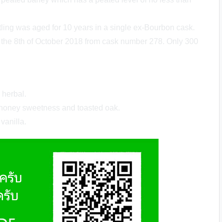
tling was aged for 10 years in a single ex-Bourbon cask.
on the 8th of October 2018 from cask number 278. Only 300
 herbal.
honey sweetness and toasted oak.
vanilla.