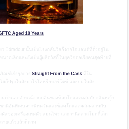
SFTC Aged
10
Years
ยว Edradour นั้นเป็นโรงกลั่นวิสกี้จากไฮแลนด์ที่ตั้งอยู่ใน
มีขนาดเล็กและยังเป็นผู้ผลิตวิสกี้ในยุควิกตอเรียคนสุดท้ายที่
ลิตภัณฑ์เจ๋งๆอย่าง
Straight From the Cask
ที่ใน
ิสกี้ปรุงในถังบาโรโลหรือบอร์โดซ์ และบ่มในถัง
ี่มีความเป็นเอกลักษณ์จากกลิ่นของช็อกโกแลตผสมกับกลิ่นหญ้า
รสชาติอันพิเศษจากพีทควันและช็อคโกแลตผสมผสานกับ
มผัสของเครื่องเทศคั่ว สมุนไพร และวานิลลาสโมกกี้เล็ก
หลายแก้วแล้วก็ตาม