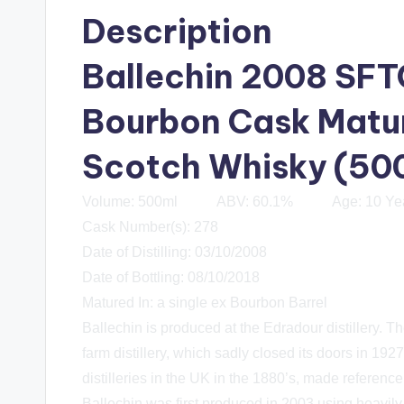
Description
Ballechin 2008 SFT
Bourbon Cask Matur
Scotch Whisky (50
Volume: 500ml ABV: 60.1% Age: 10 Year
Cask Number(s): 278
Date of Distilling: 03/10/2008
Date of Bottling: 08/10/2018
Matured In: a single ex Bourbon Barrel
Ballechin is produced at the Edradour distillery. T
farm distillery, which sadly closed its doors in 192
distilleries in the UK in the 1880’s, made referen
Ballechin was first produced in 2003 using heavily