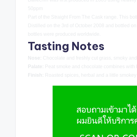
50ppm
Part of the Straight From The Cask range. This bot
Distilled on the 3rd of October 2008 and bottled 
bottles were produced worldwide.
Tasting Notes
Nose:
Chocolate and freshly cut grass, smoky and
Palate:
Peat smoke and chocolate combines with 
Finish:
Roasted spices, herbal and a little smokey 