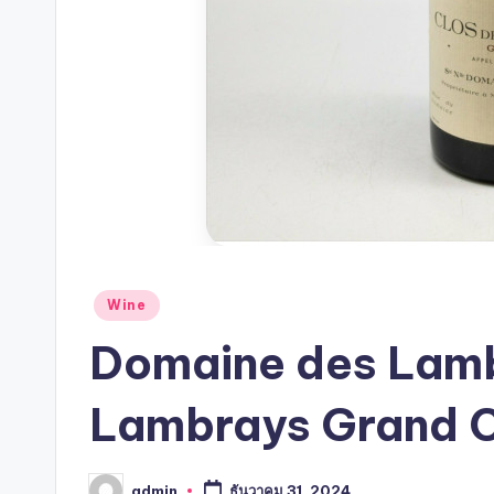
Posted
Wine
in
Domaine des Lamb
Lambrays Grand 
admin
ธันวาคม 31, 2024