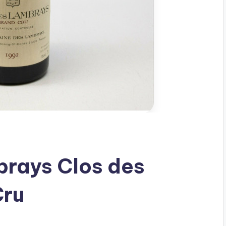
rays Clos des
Cru