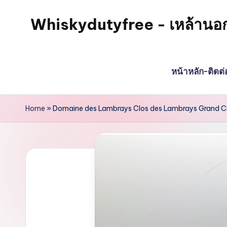
Whiskydutyfree - เหล้านอก วิส
Skip
to
จำหน่าย
content
สุรา
หน้าหลัก-ติดต
เหล้า
นอก
วิสกี้
Home
»
Domaine des Lambrays Clos des Lambrays Grand C
ไวน์
พรี
เมี่
ยม
alcoholdrinkstore
กา
รัน
ตี