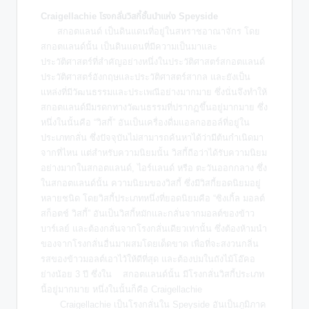
Craigellachie โรงกลั่นวิสกี้ชั้นนำแห่ง Speyside
สกอตแลนด์ เป็นดินแดนที่อยู่ในสหราชอาณาจักร โดย
สกอตแลนด์นั้น เป็นดินแดนที่มีความเป็นมาและ
ประวัติศาสตร์ที่สำคัญอย่างหนึ่งในประวัติศาสตร์สกอตแลนด์
ประวัติศาสตร์อังกฤษและประวัติศาสตร์สากล และยังเป็น
แหล่งที่มีวัฒนธรรมและประเพณีอย่างมากมาย ซึ่งนั่นจึงทำให้
สกอตแลนด์มีมรดกทางวัฒนธรรมที่ปรากฏขึ้นอยู่มากมาย ซึ่ง
หนึ่งในนั้นคือ “วิสกี้” อันเป็นเครื่องดื่มแอลกอฮอล์ที่อยู่ใน
ประเภทกลั่น ซึ่งปัจจุบันไม่สามารถค้นหาได้ว่ามีต้นกำเนิดมา
จากที่ไหน แต่สำหรับความนิยมนั้น วิสกี้ถือว่าได้รับความนิยม
อย่างมากในสกอตแลนด์, ไอร์แลนด์ หรือ ตะวันออกกลาง ซึ่ง
ในสกอตแลนด์นั้น ความนิยมของวิสกี้ ซึ่งมีวิสกี้ยอดนิยมอยู่
หลายชนิด โดยวิสกี้ประเภทหนึ่งที่ยอดนิยมคือ “ซิงเกิ้ล มอลต์
สก็อตช์ วิสกี้” อันเป็นวิสกี้หมักและกลั่นจากมอลต์ของข้าว
บาร์เลย์ และต้องกลั่นจากโรงกลั่นเดียวเท่านั้น ซึ่งต้องห้ามนำ
ของจากโรงกลั่นอื่นมาผสมโดยเด็ดขาด เพื่อที่จะสงวนกลิ่น
รสของข้าวมอลต์เอาไว้ให้ดีที่สุด และต้องบ่มในถังไม้โอ๊คอ
ย่างน้อย 3 ปี ซึ่งใน สกอตแลนด์นั้น มีโรงกลั่นวิสกี้ประเภท
นี้อยู่มากมาย หนึ่งในนั้นก็คือ Craigellachie
Craigellachie เป็นโรงกลั่นใน Speyside อันเป็นภูมิภาค