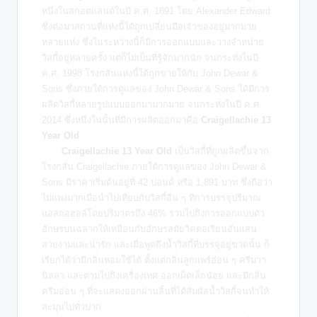
หนึ่งในสกอตแลนด์ในปี ค.ศ. 1891 โดย Alexander Edward
ซึ่งต่อมาสถานที่แห่งนี้ได้ถูกเปลี่ยนมือเจ้าของอยู่มากมาย
หลายแห่ง ซึ่งในระหว่างนี้ก็มีการออกแบบและวางจำหน่าย
วิสกี้อยู่หลายครั้ง แต่ก็ไม่เป็นที่รู้จักมากนัก จนกระทั่งในปี
ค.ศ. 1998 โรงกลั่นแห่งนี้ได้ถูกขายให้กับ John Dewar &
Sons ซึ่งภายใต้การดูแลของ John Dewar & Sons ได้มีการ
ผลิตวิสกี้หลายรูปแบบออกมามากมาย จนกระทั่งในปี ค.ศ.
2014 ซึ่งหนึ่งในนั้นที่มีการผลิตออกมาคือ
Craigellachie 13
Year Old
Craigellachie 13 Year Old
เป็นวิสกี้ที่ถูกผลิตขึ้นจาก
โรงกลั่น Craigellachie ภายใต้การดูแลของ John Dewar &
Sons มีราคาเริ่มต้นอยู่ที่ 42 ปอนด์ หรือ 1,891 บาท ซึ่งถือว่า
ไม่แพงมากเมื่อนำไปเทียบกับวิสกี้อื่น ๆ ทีการบรรจุปริมาณ
แอลกอฮอล์โดยปริมาตรถึง 46% รวมไปถึงการออกแบบตัว
อักษรบนฉลากให้เหมือนกับอักษรสมัยวิคตอเรียนอันแสน
สวยงามและน่ารัก และเมื่อพูดถึงน้ำวิสกี้ที่บรรจุอยู่ขวดนั้น ก็
เรียกได้ว่ามีกลิ่นหอมใช้ได้ ตั้งแต่กลิ่นลูกแพร์อ่อน ๆ ครีมวา
นิลลา และตามไปถึงเครื่องเทศ ออกเผ็ดเล็กน้อย และมีกลิ่น
ครีมอ่อน ๆ ที่จะแสดงออกผ่านลิ้นที่ได้สัมผัสน้ำวิสกี้จนทำให้
ละมุนไปทั่วปาก