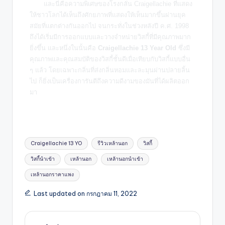
และนี่คือความพิเศษของโรงกลั่น Craigellachie ที่แสดง
ให้ชาวโลกได้เห็นถึงศักยภาพที่แสดงให้เห็นมากขึ้นผ่านยุค
สมัยที่แตกต่างกันออกไป จนกระทั่งในช่วงหลังปี ค.ศ. 1998
ถึงได้เริ่มมีการออกแบบและวางจำหน่ายวิสกี้ที่มีคุณภาพมาก
ยิ่งขึ้น และหนึ่งในนั้นคือ
Craigellachie 13 Year Old
ซึ่งมี
คุณภาพและคุณสมบัติของวิสกี้ชั้นดีเมื่อเทียบกับวิสกี้แบบอื่น
ๆ แล้ว โดยเฉพาะกลิ่นที่ส่งกลิ่นหอมและละมุนผ่านปลายลิ้น
ไป ก็ยิ่งเป็นเครื่องการันตีถึงความดีงามของมันที่ได้ผลิตออก
มา
Craigellachie 13 YO
รีวิวเหล้านอก
วิสกี้
วิสกี้นำเข้า
เหล้านอก
เหล้านอกนำเข้า
เหล้านอกราคาแพง
Last updated on กรกฎาคม 11, 2022