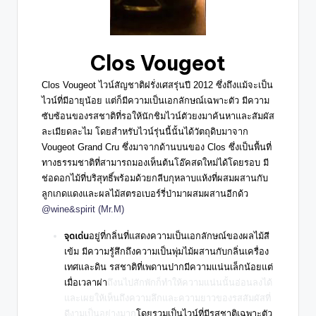
Clos Vougeot
Clos Vougeot
ไวน์สัญชาติฝรั่งเศสรุ่นปี 2012 ซึ่งถึงแม้จะเป็น
ไวน์ที่มีอายุน้อย แต่ก็มีความเป็นเอกลักษณ์เฉพาะตัว มีความ
ซับซ้อนของรสชาติที่รอให้นักชิมไวน์ตัวยงมาค้นหาและสัมผัส
ละเมียดละไม โดยสำหรับไวน์รุ่นนี้นั้นได้วัตถุดิบมาจาก
Vougeot Grand Cru ซึ่งมาจากด้านบนของ Clos ซึ่งเป็นพื้นที่
ทางธรรมชาติที่สามารถมองเห็นต้นโอ๊คสดใหม่ได้โดยรอบ มี
ช่อดอกไม้ที่บริสุทธิ์พร้อมด้วยกลีบกุหลาบแห้งที่ผสมผสานกับ
ลูกเกดแดงและผลไม้สตรอเบอร์รี่ป่ามาผสมผสานอีกด้ว
@wine&spirit (Mr.M)
จุดเด่น
อยู่ที่กลิ่นที่แสดงความเป็นเอกลักษณ์ของผลไม้สี
เข้ม มีความรู้สึกถึงความเป็นพุ่มไม้ผสานกับกลิ่นเครื่อง
เทศและดิน รสชาติที่เพดานปากมีความแน่นเล็กน้อยแต่
เมื่อเวลาผ่า
ถึงนไปสักพักก็ทำให้ความแน่นนั้นอ่อนลงได้
และเผยให้เห็นถึงความลึกและความยาวของรสสัมผัสที่
ดีงามเป็นอย่างมาก
โดยรวมเป็นไวน์ที่มีรสชาติเฉพาะตัว