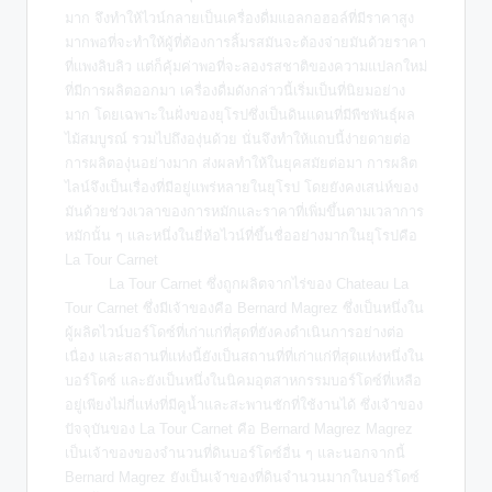
มาก จึงทำให้ไวน์กลายเป็นเครื่องดื่มแอลกอฮอล์ที่มีราคาสูง
มากพอที่จะทำให้ผู้ที่ต้องการลิ้มรสมันจะต้องจ่ายมันด้วยราคา
ที่แพงลิบลิว แต่ก็คุ้มค่าพอที่จะลองรสชาติของความแปลกใหม่
ที่มีการผลิตออกมา เครื่องดื่มดังกล่าวนี้เริ่มเป็นที่นิยมอย่าง
มาก โดยเฉพาะในฝั่งของยุโรปซึ่งเป็นดินแดนที่มีพืชพันธุ์ผล
ไม้สมบูรณ์ รวมไปถึงองุ่นด้วย นั่นจึงทำให้แถบนี้ง่ายดายต่อ
การผลิตองุ่นอย่างมาก ส่งผลทำให้ในยุคสมัยต่อมา การผลิต
ไลน์จึงเป็นเรื่องที่มีอยู่แพร่หลายในยุโรป โดยยังคงเสน่ห์ของ
มันด้วยช่วงเวลาของการหมักและราคาที่เพิ่มขึ้นตามเวลาการ
หมักนั้น ๆ และหนึ่งในยี่ห้อไวน์ที่ขึ้นชื่ออย่างมากในยุโรปคือ
La Tour Carnet
La Tour Carnet ซึ่งถูกผลิตจากไร่ของ Chateau La
Tour Carnet ซึ่งมีเจ้าของคือ Bernard Magrez ซึ่งเป็นหนึ่งใน
ผู้ผลิตไวน์บอร์โดซ์ที่เก่าแก่ที่สุดที่ยังคงดำเนินการอย่างต่อ
เนื่อง และสถานที่แห่งนี้ยังเป็นสถานที่ที่เก่าแก่ที่สุดแห่งหนึ่งใน
บอร์โดซ์ และยังเป็นหนึ่งในนิคมอุตสาหกรรมบอร์โดซ์ที่เหลือ
อยู่เพียงไม่กี่แห่งที่มีคูน้ำและสะพานชักที่ใช้งานได้ ซึ่งเจ้าของ
ปัจจุบันของ La Tour Carnet คือ Bernard Magrez Magrez
เป็นเจ้าของของจำนวนที่ดินบอร์โดซ์อื่น ๆ และนอกจากนี้
Bernard Magrez ยังเป็นเจ้าของที่ดินจำนวนมากในบอร์โดซ์