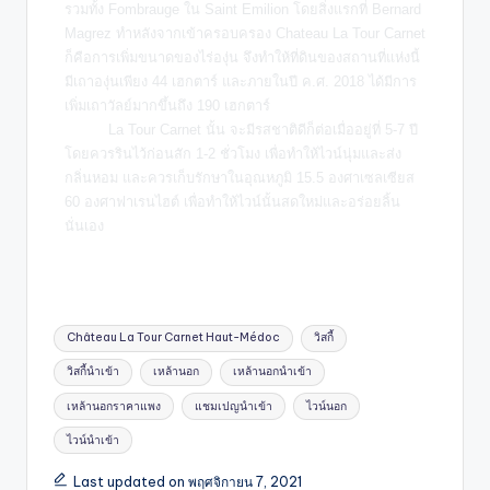
รวมทั้ง Fombrauge ใน Saint Emilion โดยสิ่งแรกที่ Bernard
Magrez ทำหลังจากเข้าครอบครอง Chateau La Tour Carnet
ก็คือการเพิ่มขนาดของไร่องุ่น จึงทำให้ที่ดินของสถานที่แห่งนี้
มีเถาองุ่นเพียง 44 เฮกตาร์ และภายในปี ค.ศ. 2018 ได้มีการ
เพิ่มเถาวัลย์มากขึ้นถึง 190 เฮกตาร์
La Tour Carnet นั้น จะมีรสชาติดีก็ต่อเมื่ออยู่ที่ 5-7 ปี
โดยควรรินไว้ก่อนสัก 1-2 ชั่วโมง เพื่อทำให้ไวน์นุ่มและส่ง
กลิ่นหอม และควรเก็บรักษาในอุณหภูมิ 15.5 องศาเซลเซียส
60 องศาฟาเรนไฮต์ เพื่อทำให้ไวน์นั้นสดใหม่และอร่อยลิ้น
นั่นเอง
Château La Tour Carnet Haut-Médoc
วิสกี้
วิสกี้นำเข้า
เหล้านอก
เหล้านอกนำเข้า
เหล้านอกราคาแพง
แชมเปญนำเข้า
ไวน์นอก
ไวน์นำเข้า
Last updated on พฤศจิกายน 7, 2021