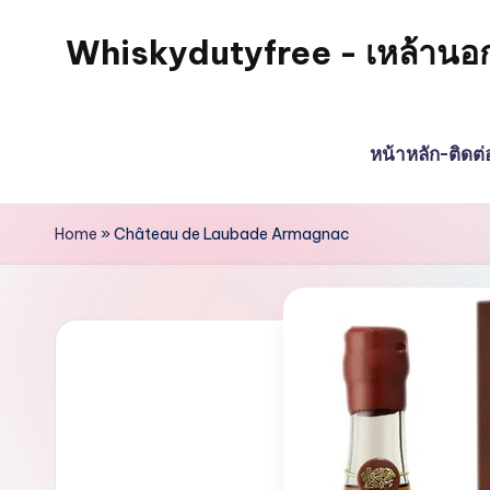
Whiskydutyfree - เหล้านอก วิส
Skip
to
จำหน่าย
content
สุรา
หน้าหลัก-ติดต
เหล้า
นอก
วิสกี้
Home
»
Château de Laubade Armagnac
ไวน์
พรี
เมี่
ยม
alcoholdrinkstore
กา
รัน
ตี