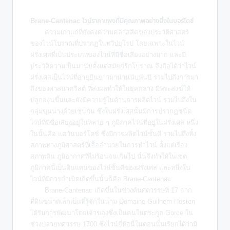
Brane-Cantenac ไวน์ราคาแพงที่มีคุณภาพอย่างยิ่งในบอร์โดซ์
ความเก่าแก่ที่ยังคงความคลาสสิคของประวัติศาสตร์
ของไวน์โบราณที่ปรากฏในทวีปยุโรป โดยเฉพาะในไวน์
ฝรั่งเศสที่เป็นประเภทของไวน์ที่มีชื่อเสียงอย่างมาก และมี
ประวัติความเป็นมานับตั้งแต่สมัยกรีกโบราณ จึงถือได้ว่าไวน์
ฝรั่งเศสเป็นไวน์ที่อายุยืนยาวมานานนับพันปี รวมไปถึงการมา
ถึงของศาสนาคริสต์ ที่ส่งผลทำให้ในยุคกลาง มีพระสงฆ์ได้
ปลูกองุ่นขึ้นและยังมีความรู้ในด้านการผลิตไวน์ รวมไปถึงใน
กลุ่มขุนนางด้วยเช่นกัน ซึ่งในฝรั่งเศสนั้นมีการปรากฏชนิด
ไวน์ที่มีชื่อเสียงอยู่ในหลาย ๆ ภูมิภาคไวน์ที่อยู่ในฝรั่งเศส หนึ่ง
ในนั้นคือ แคว้นบอร์โดซ์ ซึ่งมีการผลิตไวน์ชั้นดี รวมไปถึงทั้ง
สภาพทางภูมิศาสตร์ที่เอื้ออำนวยในการทำไวน์ ตั้งแต่เรื่อง
สภาพดิน ภูมิอากาศที่ไม่ร้อนจนเกินไป นั่นจึงทำให้ในเขต
ภูมิภาคนี้เป็นดินแดนของไวน์ชั้นดีของฝรั่งเศส และหนึ่งใน
ไวน์ที่มีการกำเนิดเกิดขึ้นนั้นก็คือ Brane-Cantenac
Brane-Cantenac เกิดขึ้นในช่วงต้นศตวรรษที่ 17 จาก
ที่ดินขนาดเล็กเป็นที่รู้จักในนาม Domaine Guilhem Hosten
ได้รับการพัฒนาโดยเจ้าของซึ่งเป็นคนในตระกูล Gorce ใน
ช่วงปลายทศวรรษ 1700 ซึ่งไวน์ยี่ห้อนี้ในตอนนั้นเรียกได้ว่ามี