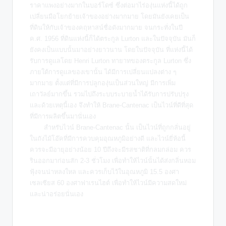
ราคาแพงอย่างมากในบอร์โดซ์ ซึ่งต่อมาไร่องุ่นแห่งนี้ได้ถูก
เปลี่ยนมือโยกย้ายเจ้าของอย่างมากมาย โดยมันยังเคยเป็น
ที่ดินให้กับเจ้าของคฤหาสน์ชื่อดังมากมาย จนกระทั่งในปี
ค.ศ. 1956 ที่ดินแห่งนี้ก็ได้ตระกูล Lurton และในปัจจุบัน มันก็
ยังคงเป็นแบบนั้นมาอย่างยาวนาน โดยในปัจจุบัน ที่แห่งนี้ได้
รับการดูแลโดย Henri Lurton ทายาทของตระกูล Lurton ซึ่ง
ภายใต้การดูแลของเขานั้น ได้มีการเปลี่ยนแปลงต่าง ๆ
มากมาย ตั้งแต่ที่มีการปลูกองุ่นเป็นส่วนใหญ่ มีการเพิ่ม
เถาวัลย์มากขึ้น รวมไปถึงระบบระบายน้ำได้รับการปรับปรุง
และด้วยเหตุนี้เอง จึงทำให้ Brane-Cantenac เป็นไวน์ที่ดีที่สุด
ที่มีการผลิตขึ้นมานั่นเอง
สำหรับไวน์ Brane-Cantenac นั้น เป็นไวน์ที่ถูกกลั่นอยู่
ในถังไม้โอ๊คที่มีการควบคุมอุณหภูมิอย่างดี และไวน์ยี่ห้อนี้
ควรจะมีอายุอย่างน้อย 10 ปีถึงจะมีรสชาติที่กลมกล่อม ควร
รินออกมาก่อนสัก 2-3 ชั่วโมง เพื่อทำให้ไวน์นั้นได้ส่งกลิ่นหอม
ฟุ้งจนน่าหลงใหล และควรเก็บไว้ในอุณหภูมิ 15.5 องศา
เซลเซียส 60 องศาฟาเรนไฮต์ เพื่อทำให้ไวน์มีความสดใหม่
และน่าอร่อยนั่นเอง